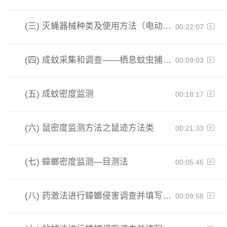
(三)
灭蝇器械种类及使用方法（电动捕蝇器、捕蝇笼、捕蝇袋、灭蝇毒饵、灭蝇绳）
00:22:07
(四)
成蚊采集和调查——栖息蚊虫捕捉法、停落法、动物诱集法、人帐诱法
00:09:03
(五)
成蚊密度监测
00:18:17
(六)
鼠密度监测方法之鼠迹方法类
00:21:33
(七)
蟑螂密度监测—目测法
00:05:46
(八)
药激法进行蟑螂侵害调查并填写检查记录
00:09:58